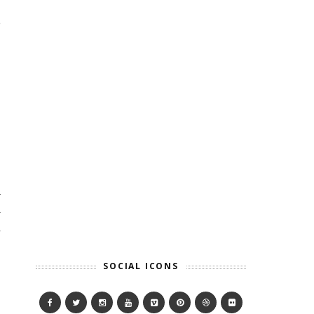
”
n
n
a
SOCIAL ICONS