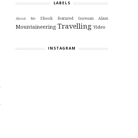
LABELS
h
.
Ebook
featured
Goresan Alam
About Me
a
Travelling
Mountaineering
Video
n
INSTAGRAM
h
s
.
g