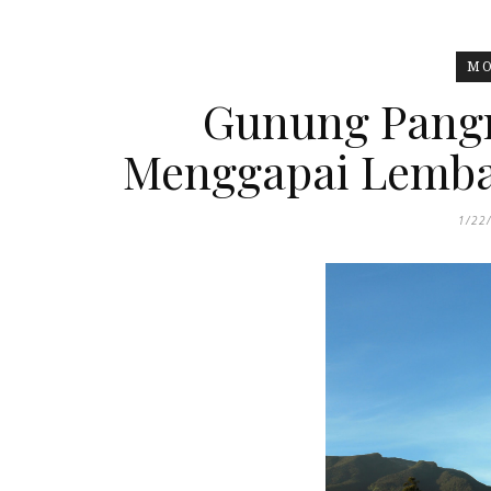
MO
Gunung Pangr
Menggapai Lemba
1/22