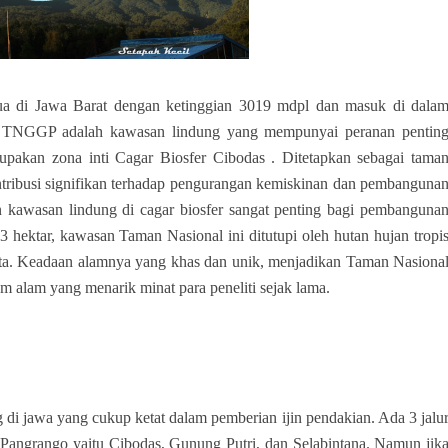
a di Jawa Barat dengan ketinggian 3019 mdpl dan masuk di dala
TNGGP adalah kawasan lindung yang mempunyai peranan pentin
rupakan zona inti Cagar Biosfer Cibodas . Ditetapkan sebagai tama
tribusi signifikan terhadap pengurangan kemiskinan dan pembanguna
an kawasan lindung di cagar biosfer sangat penting bagi pembanguna
3 hektar, kawasan Taman Nasional ini ditutupi oleh hutan hujan tropi
rta. Keadaan alamnya yang khas dan unik, menjadikan Taman Nasiona
 alam yang menarik minat para peneliti sejak lama.
i jawa yang cukup ketat dalam pemberian ijin pendakian. Ada 3 jalu
ngrango yaitu Cibodas, Gunung Putri, dan Selabintana. Namun jik