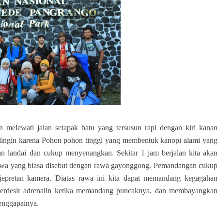
n melewati jalan setapak batu yang tersusun rapi dengan kiri kana
n dingin karena Pohon pohon tinggi yang membentuk kanopi alami yan
an landai dan cukup menyenangkan. Sekitar 1 jam berjalan kita aka
awa yang biasa disebut dengan rawa gayonggong. Pemandangan cuku
epretan kamera. Diatas rawa ini kita dapat memandang kegagaha
erdesir adrenalin ketika memandang puncaknya, dan membayangka
enggapainya.