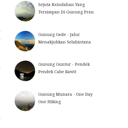
Sejuta Keindahan Yang
Tersimpan Di Gunung Prau
m
Gunung Gede - Jalur
g
Menakjubkan Selabintana
n
n
n
Gunung Guntur - Pendek
s
Pendek Cabe Rawit
l
Gunung Munara - One Day
One Hiking
r
a