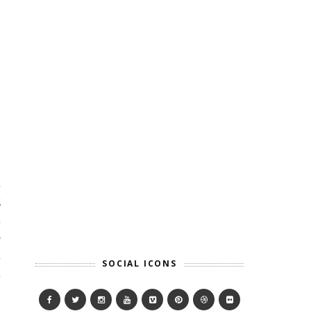
n
g
n
p
n
SOCIAL ICONS
n