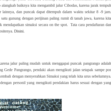
alangkah baiknya kita mengambil jalur Cibodas, karena jarak tempu
 lainnya, dan puncak dapat ditempuh dalam waktu sekitar 8 -9 jam
atu gunung dengan perijinan paling rumit di tanah jawa, karena kit
uk mendapatkan simaksi secara on the spot. Tata cara pendaftaran da
bsitenya.
Disini
.
s karena jalur paling mudah untuk menggapai puncak pangrango adala
ung Gede Pangrango, pendaki akan mengikuti jalan setapak sampe po
 kembali dengan menyerahkan Simaksi yang telah kita urus sebelumnya
dengan personil yang mengikuti pendakian harus sesuai dengan yan